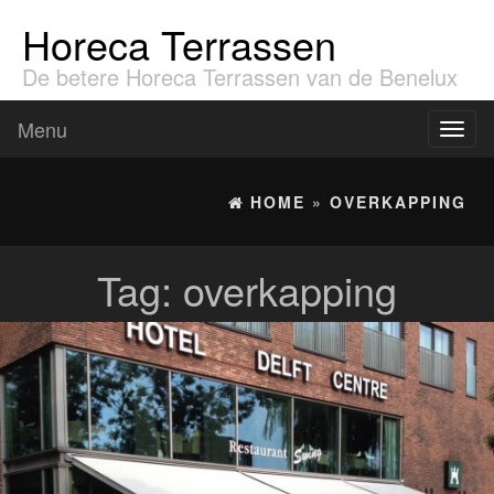
Horeca Terrassen
De betere Horeca Terrassen van de Benelux
Menu
Toggl
naviga
HOME
»
OVERKAPPING
Tag:
overkapping