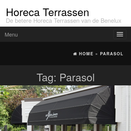
Horeca Terrassen
De betere Horeca Terrassen van de Benelux
Menu
Toggl
naviga
HOME
»
PARASOL
Tag:
Parasol