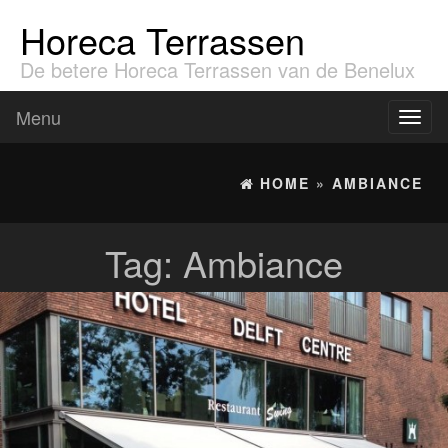
Horeca Terrassen
De betere Horeca Terrassen van de Benelux
Menu
Toggl
naviga
HOME
»
AMBIANCE
Tag:
Ambiance