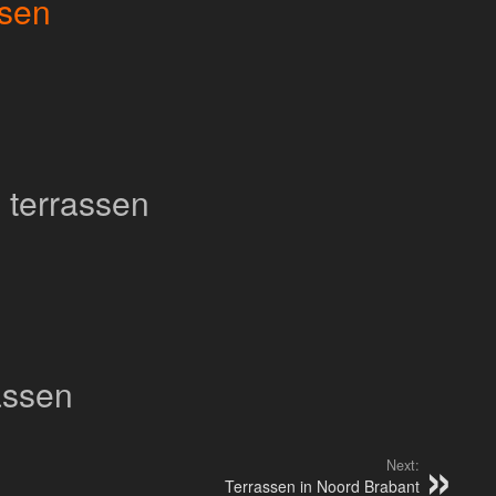
ssen
 terrassen
assen
Next:
Terrassen in Noord Brabant