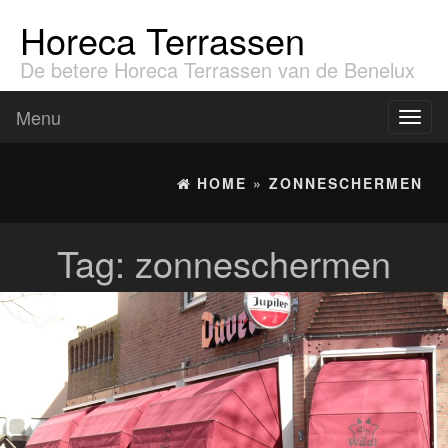
Horeca Terrassen
De betere Horeca Terrassen van de Benelux
Menu
Toggl
naviga
HOME
»
ZONNESCHERMEN
Tag:
zonneschermen