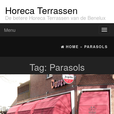
Horeca Terrassen
De betere Horeca Terrassen van de Benelux
Menu
Toggl
naviga
HOME
»
PARASOLS
Tag:
Parasols