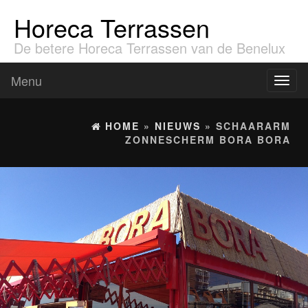
Horeca Terrassen
De betere Horeca Terrassen van de Benelux
Menu
Toggl
naviga
HOME
»
NIEUWS
» SCHAARARM
ZONNESCHERM BORA BORA