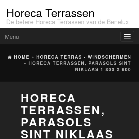
Horeca Terrassen
De betere Horeca Terrassen van de Benelux
Menu
Toggl
naviga
HOME
»
HORECA TERRAS - WINDSCHERMEN
» HORECA TERRASSEN, PARASOLS SINT
NIKLAAS 1 800 X 600
HORECA
TERRASSEN,
PARASOLS
SINT NIKLAAS