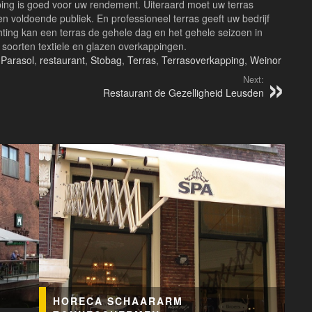
ping is goed voor uw rendement. Uiteraard moet uw terras
en voldoende publiek. En professioneel terras geeft uw bedrijf
chting kan een terras de gehele dag en het gehele seizoen in
 soorten textiele en glazen overkappingen.
,
Parasol
,
restaurant
,
Stobag
,
Terras
,
Terrasoverkapping
,
Weinor
Next:
Restaurant de Gezelligheid Leusden
HORECA SCHAARARM