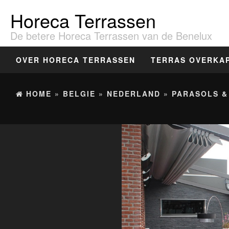
Horeca Terrassen
De betere Horeca Terrassen van de Benelux
OVER HORECA TERRASSEN
TERRAS OVERKA
HOME
»
BELGIE
»
NEDERLAND
»
PARASOLS &